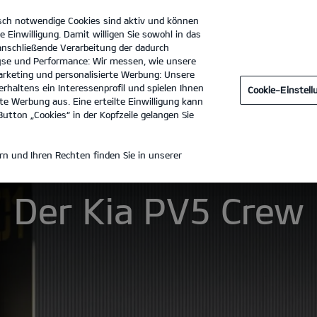
sch notwendige Cookies sind aktiv und können
e Einwilligung. Damit willigen Sie sowohl in das
 anschließende Verarbeitung der dadurch
se und Performance: Wir messen, wie unsere
Autohaus Perras GmbH
Tel. :
09181-51001-0
rketing und personalisierte Werbung: Unsere
rhaltens ein Interessenprofil und spielen Ihnen
Cookie-Einstel
cht
Vehicles
PBV Nutzfahrzeuge Service
e Werbung aus. Eine erteilte Einwilligung kann
utton „Cookies“ in der Kopfzeile gelangen Sie
V5 CREW
n und Ihren Rechten finden Sie in unserer
Der Kia PV5 Crew