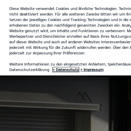
Diese Website verwendet Cookies und ähnliche Technologien. Techni
open
nicht deaktiviert werden. Für alle weiteren Zwecke bitten wir um Ihr
menu
Setzen der jeweiligen Cookies und Tracking-Technologien und in die
erhobenen Daten zu den nachfolgend genannten Zwecken ein: Analy
Website genutzt wird, um Inhalte und Funktionen zu verbessern. Ma
Werbepartner und Dienstleister erstellen auf Basis Ihres Nutzungsve
Kia PV5 Crew
Übersi
auf dieser Website und auch auf anderen Websites interessenbasiert
jederzeit mit Wirkung für die Zukunft widerrufen werden. Über den B
jederzeit zur Anpassung Ihrer Präferenzen.
PBV NUTZFAHRZEUGE
KIA P
Weitere Informationen zu den eingesetzten Anbietern, Speicherdauer
Datenschutzerklärung.
> Datenschutz
> Impressum