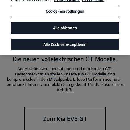
Kia EV3 GT 215 kW (292 PS): Stromverbrauch kombiniert 19,3 kWh/100 km;
Cookie-Einstellungen
CO₂-Emissionen kombiniert 0 g/km; CO₂-Klasse A.
Kia EV4 GT 215 kW (292 PS): Stromverbrauch kombiniert 19,7 kWh/100 km;
CO₂-Emissionen kombiniert 0 g/km; CO₂-Klasse A.
Alle ablehnen
Kia EV5 GT 225 kW (306 PS): Stromverbrauch kombiniert 18,6 kWh/100 km;
CO₂-Emission kombiniert 0 g/km; CO₂-Klasse A.
Alle Cookies akzeptieren
Power. Elektro. GT.
Die neuen vollelektrischen GT Modelle.
Angetrieben von Innovationen und markanten GT-
Designmerkmalen stellen unsere Kia GT Modelle dich
kompromisslos in den Mittelpunkt. Erlebe Performance neu –
emotional, intensiv und elektrisch gedacht für die Zukunft der
Mobilität.
Zum Kia EV5 GT