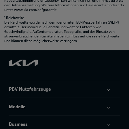
Kapazitätsminderung entgegenwirken wirken kannst, entnimmst du bitte
der Betriebsanleitung. Weitere Informationen zur Kia-Garantie findest du
unter
www.kia.com/de/garantie.
¹ Reichweite
Die Reichweite wurde nach dem genormten EU-Messverfahren (WLTP)
ermittelt. Der individuelle Fahrstil und weitere Faktoren wie
Geschwindigkeit, Außentemperatur, Topografie‚ und der Einsatz von
stromverbrauchenden Geräten haben Einfluss auf die reale Reichweite
und können diese möglicherweise verringern.
PBV Nutzfahrzeuge
Modelle
Business