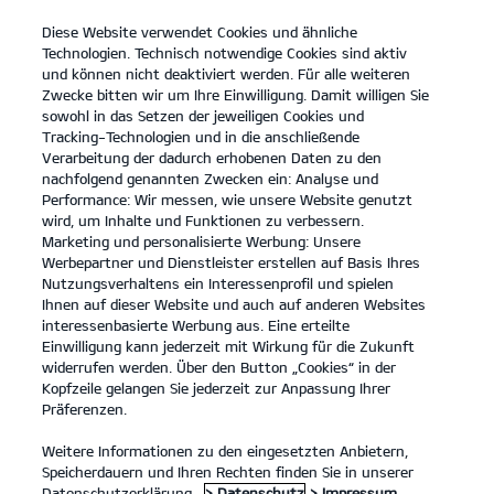
Diese Website verwendet Cookies und ähnliche
open
Technologien. Technisch notwendige Cookies sind aktiv
menu
und können nicht deaktiviert werden. Für alle weiteren
KONTAKT
Zwecke bitten wir um Ihre Einwilligung. Damit willigen Sie
sowohl in das Setzen der jeweiligen Cookies und
Tracking-Technologien und in die anschließende
Der Kia EV9
Probefahrt
Verarbeitung der dadurch erhobenen Daten zu den
nachfolgend genannten Zwecken ein: Analyse und
...
...
DER KIA EV9
Performance: Wir messen, wie unsere Website genutzt
Der vollelektrische Kia
wird, um Inhalte und Funktionen zu verbessern.
Marketing und personalisierte Werbung: Unsere
EV9.
Werbepartner und Dienstleister erstellen auf Basis Ihres
Nutzungsverhaltens ein Interessenprofil und spielen
Ihnen auf dieser Website und auch auf anderen Websites
Entdecke eine Welt voller
interessenbasierte Werbung aus. Eine erteilte
Einwilligung kann jederzeit mit Wirkung für die Zukunft
Möglichkeiten.
widerrufen werden. Über den Button „Cookies“ in der
Kopfzeile gelangen Sie jederzeit zur Anpassung Ihrer
Präferenzen.
Weitere Informationen zu den eingesetzten Anbietern,
Speicherdauern und Ihren Rechten finden Sie in unserer
Datenschutzerklärung.
> Datenschutz
> Impressum