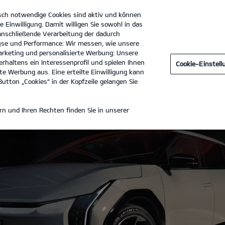
sch notwendige Cookies sind aktiv und können
e Einwilligung. Damit willigen Sie sowohl in das
 anschließende Verarbeitung der dadurch
se und Performance: Wir messen, wie unsere
Autohaus Perras GmbH
Tel. :
09181-51001-0
rketing und personalisierte Werbung: Unsere
rhaltens ein Interessenprofil und spielen Ihnen
Cookie-Einstel
e Werbung aus. Eine erteilte Einwilligung kann
utton „Cookies“ in der Kopfzeile gelangen Sie
n und Ihren Rechten finden Sie in unserer