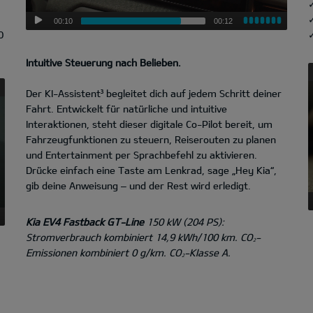
00:10
00:12
0
✓
Intuitive Steuerung nach Belieben.
Der KI-Assistent³ begleitet dich auf jedem Schritt deiner
Fahrt. Entwickelt für natürliche und intuitive
Interaktionen, steht dieser digitale Co-Pilot bereit, um
Fahrzeugfunktionen zu steuern, Reiserouten zu planen
und Entertainment per Sprachbefehl zu aktivieren.
Drücke einfach eine Taste am Lenkrad, sage „Hey Kia“,
gib deine Anweisung – und der Rest wird erledigt.
Kia EV4 Fastback GT-Line
150 kW (204 PS):
Stromverbrauch kombiniert 14,9 kWh/100 km. CO
-
2
Emissionen kombiniert 0 g/km. CO
-Klasse A.
2